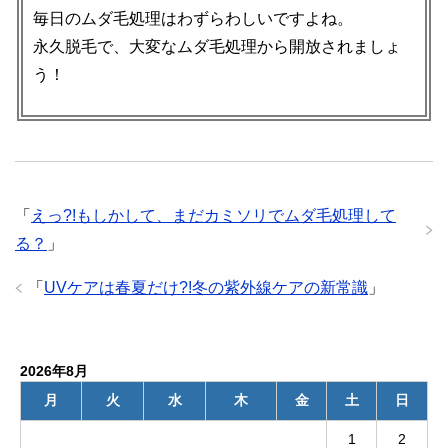
毎日のムダ毛処理はわずらわしいですよね。
永久脱毛で、大変なムダ毛処理から開放されましょ
う！
「
えっ?!もしかして、まだカミソリでムダ毛処理して
る？
」
「
UVケアは春夏だけ?!冬の紫外線ケアの新常識
」
2026年8月
月
火
水
木
金
土
日
1
2